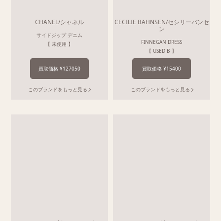
CHANEL/シャネル
CECILIE BAHNSEN/セシリーバンセ
ン
サイドジップ デニム
FINNEGAN DRESS
【 未使用 】
【 USED B 】
買取価格 ¥127050
買取価格 ¥15400
このブランドをもっと見る
このブランドをもっと見る