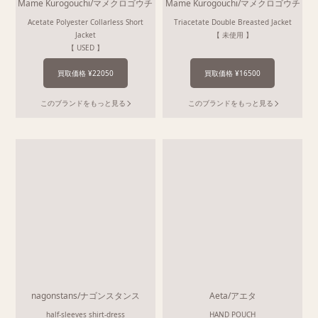
Mame Kurogouchi/マメクロゴウチ
Mame Kurogouchi/マメクロゴウチ
Acetate Polyester Collarless Short
Triacetate Double Breasted Jacket
Jacket
【 未使用 】
【 USED 】
買取価格 ¥22050
買取価格 ¥16500
このブランドをもっと見る
このブランドをもっと見る
nagonstans/ナゴンスタンス
Aeta/アエタ
half-sleeves shirt-dress
HAND POUCH