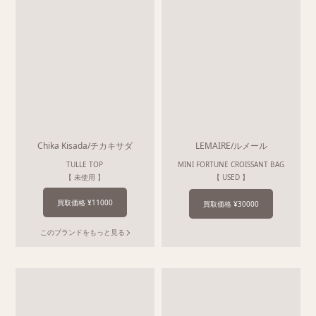
Chika Kisada/チカキサダ
LEMAIRE/ルメール
TULLE TOP
MINI FORTUNE CROISSANT BAG
【 未使用 】
【 USED 】
買取価格 ¥11000
買取価格 ¥30000
このブランドをもっと見る