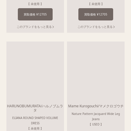
【 未使用 】
【 未使用 】
買取価格 ¥12705
買取価格 ¥12705
このブランドをもっと見る
このブランドをもっと見る
HARUNOBUMURATA/ハルノブムラ
Mame Kurogouchi/マメクロゴウチ
タ
Nature Pattern Jacquard Wide Leg
ELIANA ROUND SHAPED VOLUME
Jeans
DRESS
【 USED 】
【 未使用 】