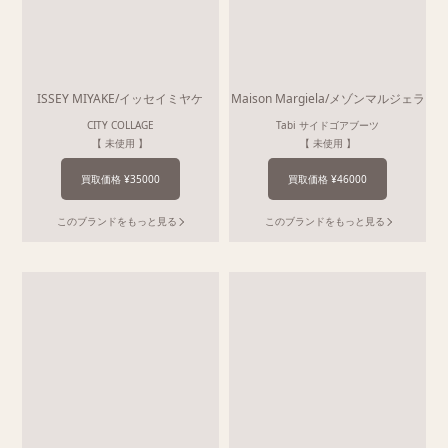
ISSEY MIYAKE/イッセイミヤケ
Maison Margiela/メゾンマルジェラ
CITY COLLAGE
Tabi サイドゴアブーツ
【 未使用 】
【 未使用 】
買取価格 ¥35000
買取価格 ¥46000
このブランドをもっと見る
このブランドをもっと見る