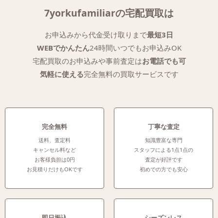
7yorkufamiliarの宅配買取は
お申込みから代金受け取りまで
最短3日
WEBでかんたん
24時間いつでもお申込みOK
宅配買取のお申込みや事前査定は
お電話でも可
気軽に使える
完全無料の買取サービスです
完全無料
丁寧な査定
送料、査定料
知識豊富な専門
キャンセル料など
スタッフによる1点1点の
お客様負担は0円
査定が好評です
お見積りだけもOKです
初めでの方でも安心
即日振込
シーズンレス