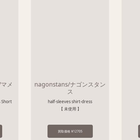
i/マメ
nagonstans/ナゴンスタン
ス
s Short
half-sleeves shirt-dress
【 未使用 】
買取価格 ¥12705