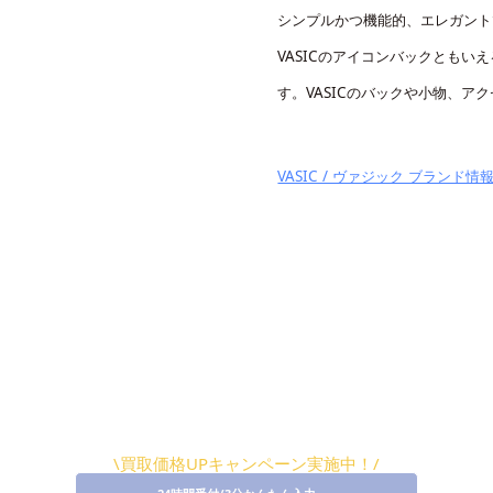
シンプルかつ機能的、エレガント
VASICのアイコンバックともい
す。VASICのバックや小物、
VASIC / ヴァジック ブランド情報
\買取価格UPキャンペーン実施中！/