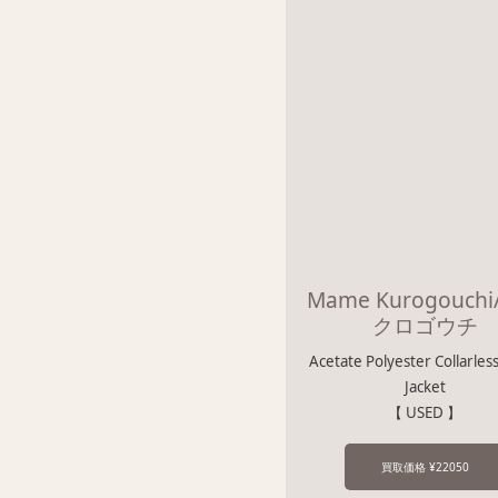
Mame Kurogouch
クロゴウチ
Acetate Polyester Collarles
Jacket
【 USED 】
買取価格 ¥22050